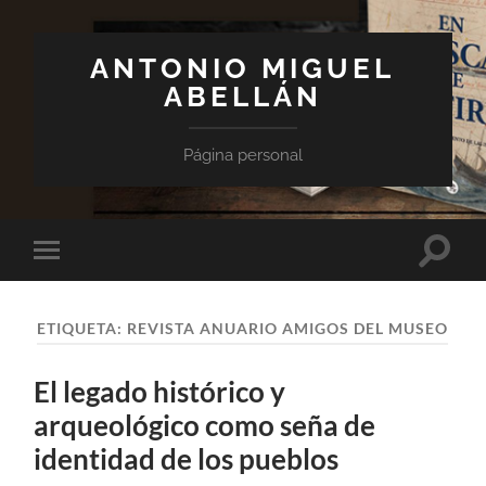
ANTONIO MIGUEL
ABELLÁN
Página personal
Altern
Alternar
el
el
campo
menú
de
móvil
búsqu
ETIQUETA:
REVISTA ANUARIO AMIGOS DEL MUSEO
El legado histórico y
arqueológico como seña de
identidad de los pueblos