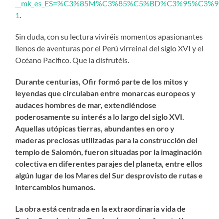
__mk_es_ES=%C3%85M%C3%85%C5%BD%C3%95%C3%91&crid
1
.
Sin duda, con su lectura viviréis momentos apasionantes
llenos de aventuras por el Perú virreinal del siglo XVI y el
Océano Pacífico. Que la disfrutéis.
Durante centurias, Ofir formó parte de los mitos y
leyendas que circulaban entre monarcas europeos y
audaces hombres de mar, extendiéndose
poderosamente su interés a lo largo del siglo XVI.
Aquellas utópicas tierras, abundantes en oro y
maderas preciosas utilizadas para la construcción del
templo de Salomón, fueron situadas por la imaginación
colectiva en diferentes parajes del planeta, entre ellos
algún lugar de los Mares del Sur desprovisto de rutas e
intercambios humanos.
La obra está centrada en la extraordinaria vida de