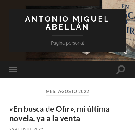
ANTONIO MIGUEL
ABELLÁN
Página personal
Altern
Alternar
el
el
campo
menú
de
móvil
búsqu
MES:
AGOSTO 2022
«En busca de Ofir», mi última
novela, ya a la venta
25 AGOSTO, 2022